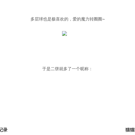
多层球也是极喜欢的，爱的魔力转圈圈~
于是二饼就多了一个昵称：
记录
猫猫