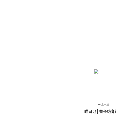
上一篇
喵日记 | 警长绝育