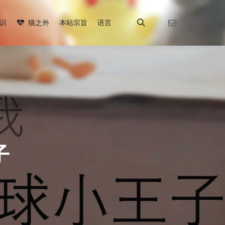
识
猫之外
本站宗旨
语言
搜索
子