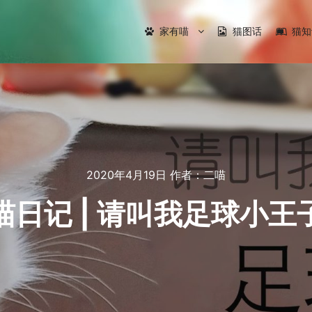
家有喵
猫图话
猫知
2020年4月19日
作者：
二喵
喵日记 | 请叫我足球小王