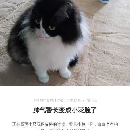
2021年3月13日
作者：
二喵
0
喵日记
帅气警长变成小花脸了
正在跟两小只玩逗猫棒的时候，警长小脸一仰，白白净净的