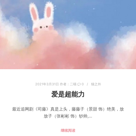
2021年3月31日
作者：
二喵
0
猫之外
爱是超能力
最近追网剧《司藤》真是上头，藤藤子（景甜 饰）绝美，放
放子（张彬彬 饰）钞帅,…
继续阅读