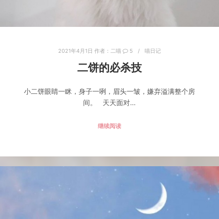
2021年4月1日
作者：
二喵
5
喵日记
二饼的必杀技
小二饼眼睛一眯，身子一咧，眉头一皱，嫌弃溢满整个房
间。 天天面对…
继续阅读