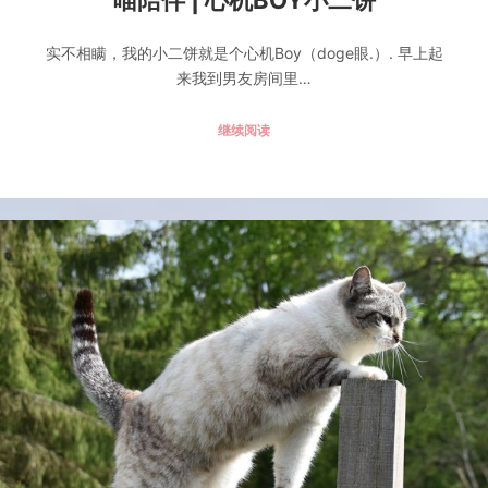
喵陪伴 | 心机BOY小二饼
实不相瞒，我的小二饼就是个心机Boy（doge眼.）. 早上起
来我到男友房间里…
继续阅读