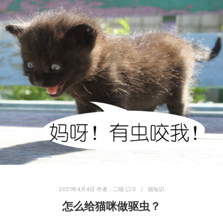
2021年4月4日
作者：
二喵
0
猫知识
怎么给猫咪做驱虫？