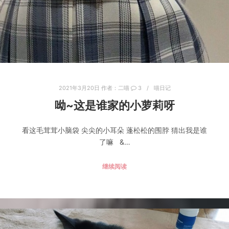
2021年3月20日
作者：
二喵
3
喵日记
呦~这是谁家的小萝莉呀
看这毛茸茸小脑袋 尖尖的小耳朵 蓬松松的围脖 猜出我是谁
了嘛 &…
继续阅读