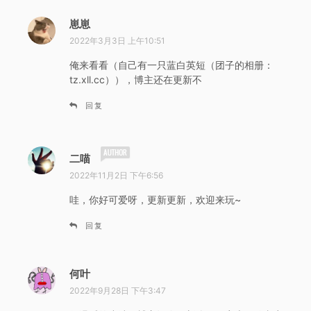
崽崽
说
道
2022年3月3日 上午10:51
：
俺来看看（自己有一只蓝白英短（团子的相册：
tz.xll.cc）），博主还在更新不
回复
说
二喵
道
2022年11月2日 下午6:56
：
哇，你好可爱呀，更新更新，欢迎来玩~
回复
何叶
说
道
2022年9月28日 下午3:47
：